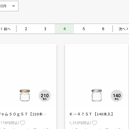
2
3
4
5
6
前へ
次へ
ジャム５０ｇＳＴ【210本…
Ｋ－４７ＳＴ【140本入】
,778円(税込)
7,392円(税込)