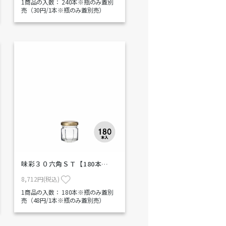
1商品の入数：
240本※瓶のみ蓋別
売（30円/1本※瓶のみ蓋別売）
味彩３０六角ＳＴ【180本…
8,712円(税込)
1商品の入数：
180本※瓶のみ蓋別
売（48円/1本※瓶のみ蓋別売）