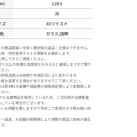
m）
128.5
35
イズ
43ツイスト
色
ガラス/透明
での商品間違いを除く開封後の返品・交換はできません。
充填・対内容物テストの実施をお勧めします。
洗浄してからご使用ください。
40℃以上の急激な温度変化を与えると破損しますので取り
ださい。
の耐熱温度は内容物や充填状況により変わります。
仕様を変更する場合がありますのでご了承ください。
料は原材料の高騰や諸経費の価格改定等により変動致しま
ださい。
以外でも在庫商品を販売しているため、ご注文時の在庫数量
品している場合がございます。
でにお時間を要しますので予めご了承頂きます様お願い申
ター設定、お部屋の照明等により実際の商品と色味が異な
ます。