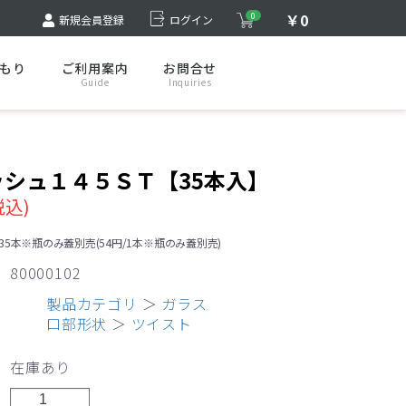
￥0
0
新規会員登録
ログイン
もり
ご利用案内
お問合せ
Guide
Inquiries
ッシュ１４５ＳＴ【35本入】
税込)
35本※瓶のみ蓋別売(54円/1本※瓶のみ蓋別売)
80000102
製品カテゴリ
＞
ガラス
リ
口部形状
＞
ツイスト
入れるもの
＞
食品
在庫あり