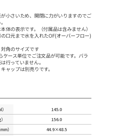
径が小さいため、開閉に力がいりますのでご
い。
は本体の表示です。（付属品は含みません）
の口元まで水を入れたOF(オーバーフロー)
×対角のサイズです
からケース単位でご注文品が可能です。バラ
売は行っていません。
とキャップは別売りです。
l）
145.0
g）
156.0
mm）
44.9×48.5