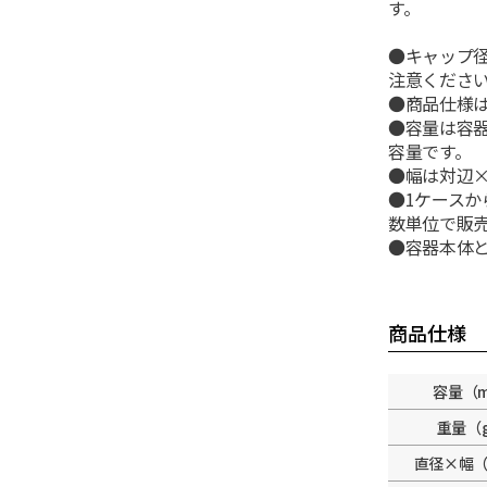
す。
●キャップ
注意くださ
●商品仕様
●容量は容器
容量です。
●幅は対辺
●1ケース
数単位で販
●容器本体
商品仕様
容量（m
重量（
直径×幅（