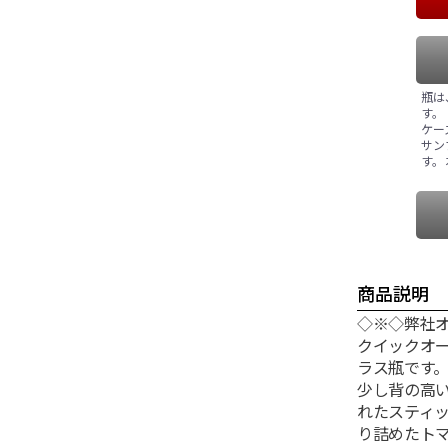
瓶は
す。
ケー
サン
す。
商品説明
◇※◇弊社
クイックオ
ラス瓶です
少し背の高
れたスティ
り詰めたト