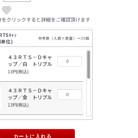
像をクリックすると詳細をご確認頂けます
RTSｷｬｯ
参考数（入数×数量）＝
35
個
個単位)
４３ＲＴＳ－Ｄキャ
ップ／白 トリプル
13円(税込)
４３ＲＴＳ－Ｄキャ
ップ／金 トリプル
13円(税込)
４３ＲＴＳ－Ｄキャ
ップ／シルバー ト
リプル
カートに入れる