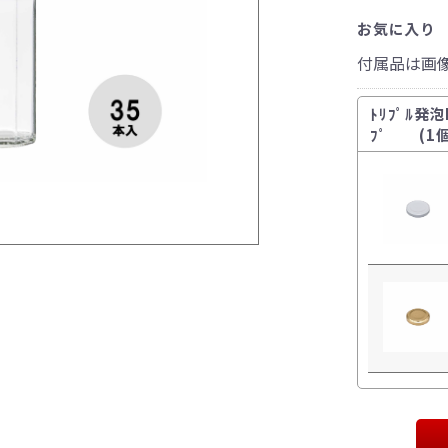
お気に入り
付属品は画
ﾄﾘﾌﾟﾙ発泡
ﾌﾟ (1