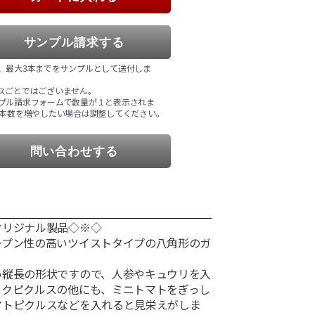
13円(税込)
サンプル請求する
４３ＲＴＳ－Ｄキャ
、最大3本までをサンプルとして送付しま
ップ／ブロンズ ト
リプル
スごとではございません。
プル請求フォームで数量が１と表示されま
14円(税込)
 本数を増やしたい場合は調整してください。
問い合わせする
オリジナル製品◇※◇
ープン性の高いツイストタイプの八角形のガ
。
い縦長の形状ですので、人参やキュウリを入
ックピクルスの他にも、ミニトマトをぎっし
マトピクルスなどを入れると見栄えがしま