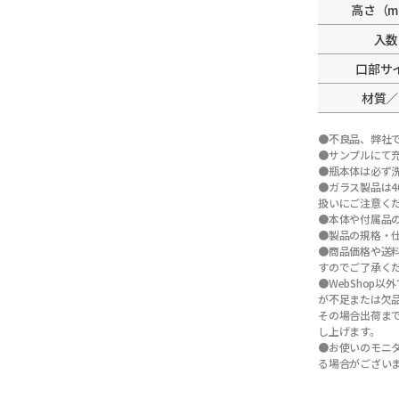
高さ（m
入数
口部サ
材質／
●不良品、弊社
●サンプルにて
●瓶本体は必ず
●ガラス製品は
扱いにご注意く
●本体や付属品
●製品の規格・
●商品価格や送
すのでご了承く
●WebShop
が不足または欠
その場合出荷ま
し上げます。
●お使いのモニ
る場合がござい