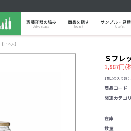
斎藤容器の強み
商品を探す
サンプル・見積
Advantage
Search
Useful
【35本入】
Ｓフレ
1,887円(
1商品の入り数：
商品コード
関連カテゴ
在庫
数量