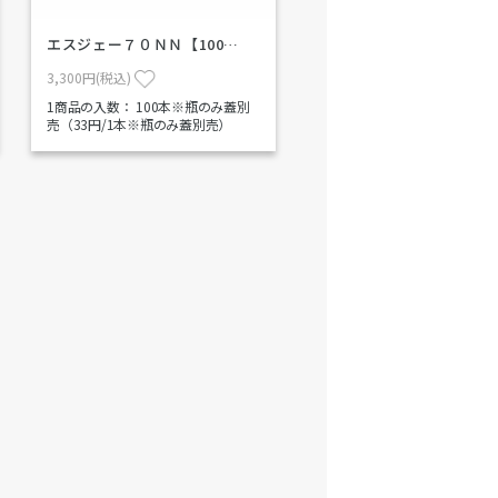
エスジェー７０ＮＮ【100…
3,300円(税込)
1商品の入数：
100本※瓶のみ蓋別
売（33円/1本※瓶のみ蓋別売）