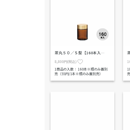
茶丸５０／Ｓ型【160本入…
8,800円(税込)
1
1商品の入数：
160本※瓶のみ蓋別
売（55円/1本※瓶のみ蓋別売）