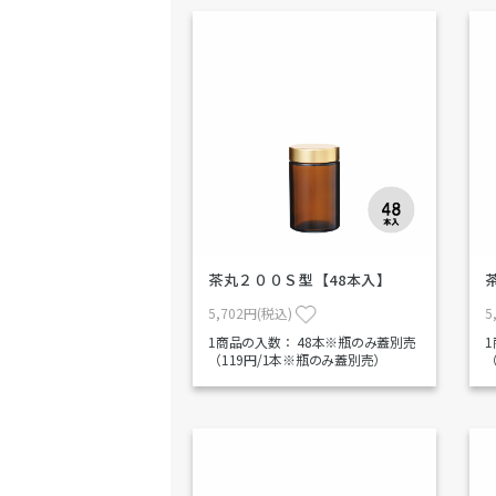
茶丸２００Ｓ型【48本入】
5,702円(税込)
5
1商品の入数：
48本※瓶のみ蓋別売
（119円/1本※瓶のみ蓋別売）