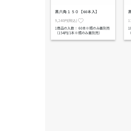
黒六角１５０【60本入】
9,240円(税込)
1
1商品の入数：
60本※瓶のみ蓋別売
（154円/1本※瓶のみ蓋別売）