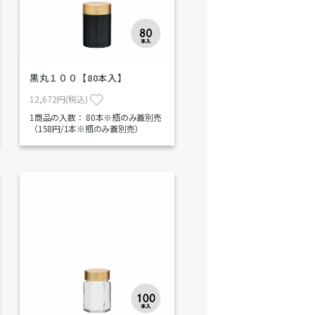
黒丸１００【80本入】
12,672円(税込)
1商品の入数：
80本※瓶のみ蓋別売
（158円/1本※瓶のみ蓋別売）