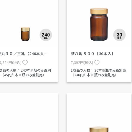
茶丸３０／王乳【240本入…
茶八角５００【30本入】
0,824円(税込)
7,392円(税込)
1商品の入数：
240本※瓶のみ蓋別
1商品の入数：
30本※瓶のみ蓋別売
売（45円/1本※瓶のみ蓋別売）
（246円/1本※瓶のみ蓋別売）