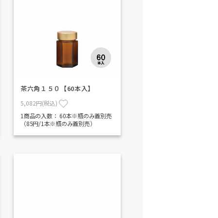
茶六角１５０【60本入】
5,082円(税込)
1商品の入数：
60本※瓶のみ蓋別売
（85円/1本※瓶のみ蓋別売）