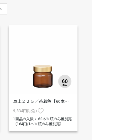
へ
卓上２２５／茶着色【60本…
9,834円(税込)
1商品の入数：
60本※瓶のみ蓋別売
（164円/1本※瓶のみ蓋別売）