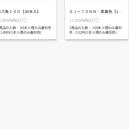
黒六角１００【80本入】
ＳＪー７０ＮＮ／黒着色【1…
1,880円(税込)
13,200円(税込)
1商品の入数：
80本※瓶のみ蓋別売
1商品の入数：
100本※瓶のみ蓋別
（149円/1本※瓶のみ蓋別売）
売（132円/1本※瓶のみ蓋別売）