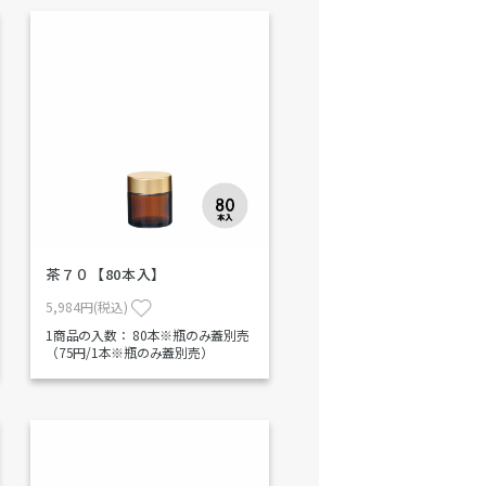
茶７０【80本入】
5,984円(税込)
1商品の入数：
80本※瓶のみ蓋別売
（75円/1本※瓶のみ蓋別売）