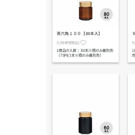
茶六角１００【80本入】
5,984円(税込)
9
1商品の入数：
80本※瓶のみ蓋別売
（75円/1本※瓶のみ蓋別売）