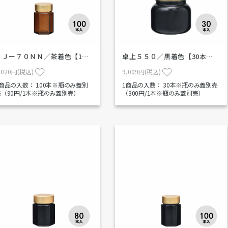
ＳＪー７０ＮＮ／茶着色【1…
卓上５５０／黒着色【30本…
,020円(税込)
9,009円(税込)
1商品の入数：
100本※瓶のみ蓋別
1商品の入数：
30本※瓶のみ蓋別売
売（90円/1本※瓶のみ蓋別売）
（300円/1本※瓶のみ蓋別売）