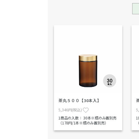
茶丸５００【30本入】
5,346円(税込)
5
1商品の入数：
30本※瓶のみ蓋別売
（178円/1本※瓶のみ蓋別売）