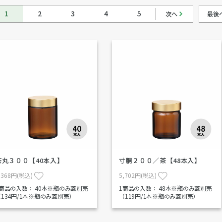
1
2
3
4
5
次へ
最後
茶丸３００【40本入】
寸胴２００／茶【48本入】
,368円(税込)
5,702円(税込)
1商品の入数：
40本※瓶のみ蓋別売
1商品の入数：
48本※瓶のみ蓋別売
（134円/1本※瓶のみ蓋別売）
（119円/1本※瓶のみ蓋別売）