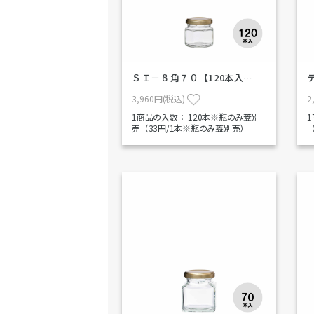
ＳＩ－８角７０【120本入…
3,960円(税込)
2
1商品の入数：
120本※瓶のみ蓋別
売（33円/1本※瓶のみ蓋別売）