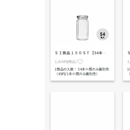
ＳＩ食品１５０ＳＴ【54本…
2,435円(税込)
3
1商品の入数：
54本※瓶のみ蓋別売
（45円/1本※瓶のみ蓋別売）