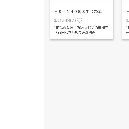
ＨＳ－１４０角ＳＴ【70本…
2,695円(税込)
3
1商品の入数：
70本※瓶のみ蓋別売
（39円/1本※瓶のみ蓋別売）