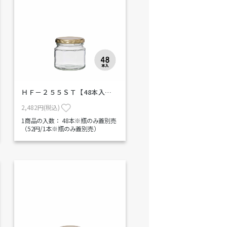
ＨＦ－２５５ＳＴ【48本入…
2,482円(税込)
1商品の入数：
48本※瓶のみ蓋別売
（52円/1本※瓶のみ蓋別売）