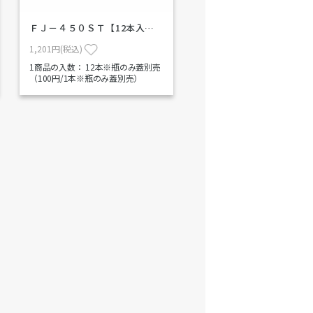
ＦＪ－４５０ＳＴ【12本入…
1,201円(税込)
1商品の入数：
12本※瓶のみ蓋別売
（100円/1本※瓶のみ蓋別売）