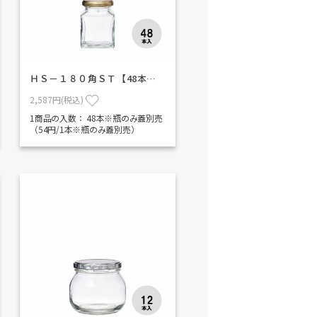
ＨＳ－１８０角ＳＴ【48本…
2,587円(税込)
1商品の入数：
48本※瓶のみ蓋別売
（54円/1本※瓶のみ蓋別売）