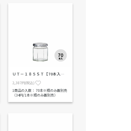
ＵＴ－１８５ＳＴ【70本入…
2,387円(税込)
1商品の入数：
70本※瓶のみ蓋別売
（34円/1本※瓶のみ蓋別売）