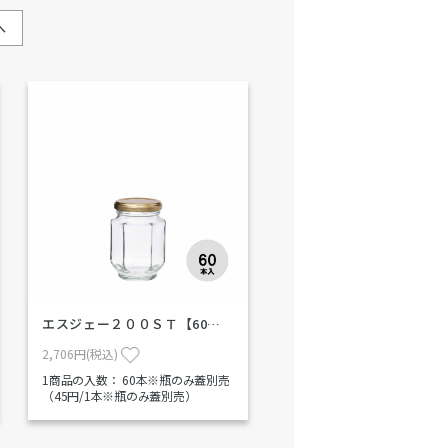
へ
エスジェー２００ＳＴ【60…
2,706円(税込)
1商品の入数：
60本※瓶のみ蓋別売
（45円/1本※瓶のみ蓋別売）