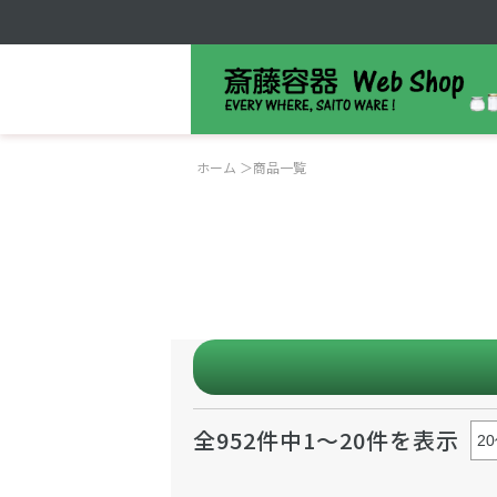
ホーム
＞
商品一覧
全952件中1～20件を表示