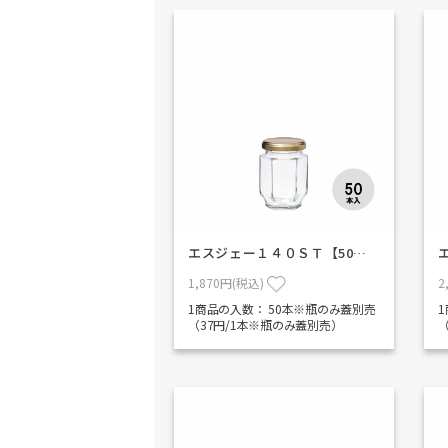
エスジェー１４０ＳＴ【50…
1,870円(税込)
2
1商品の入数：
50本※瓶のみ蓋別売
（37円/1本※瓶のみ蓋別売）