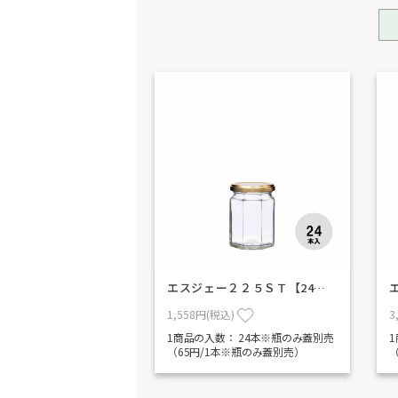
エスジェー２２５ＳＴ【24…
1,558円(税込)
3
1商品の入数：
24本※瓶のみ蓋別売
（65円/1本※瓶のみ蓋別売）