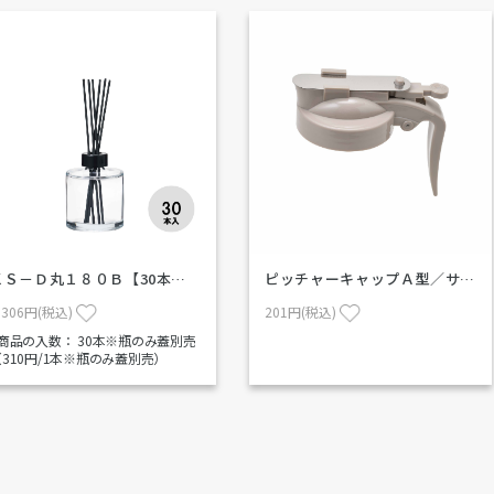
ＫＳ－Ｄ丸１８０Ｂ【30本…
ピッチャーキャップＡ型／サ…
,306円(税込)
201円(税込)
1商品の入数：
30本※瓶のみ蓋別売
（310円/1本※瓶のみ蓋別売）