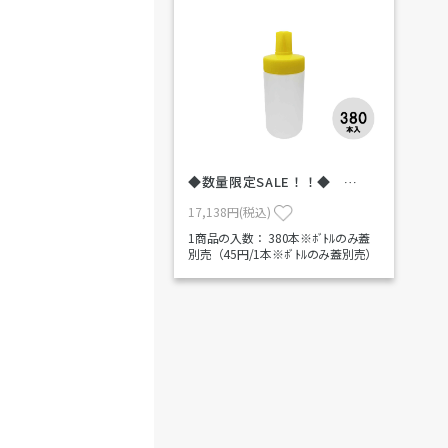
◆数量限定SALE！！◆ …
17,138円(税込)
1商品の入数：
380本※ﾎﾞﾄﾙのみ蓋
別売（45円/1本※ﾎﾞﾄﾙのみ蓋別売）