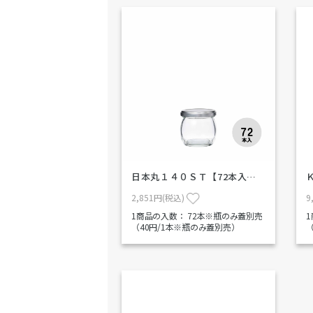
日本丸１４０ＳＴ【72本入…
2,851円(税込)
9
1商品の入数：
72本※瓶のみ蓋別売
（40円/1本※瓶のみ蓋別売）